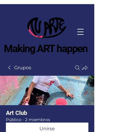
Making ART happen
Grupos
Art Club
Público
·
2 miembros
Unirse