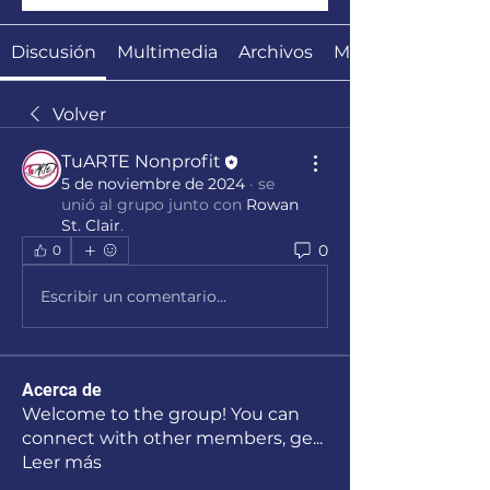
Discusión
Multimedia
Archivos
Miembros
Volver
TuARTE Nonprofit
5 de noviembre de 2024
·
se
unió al grupo junto con
Rowan
St. Clair
.
0
0
Escribir un comentario...
Acerca de
Welcome to the group! You can
connect with other members, ge
...
Leer más