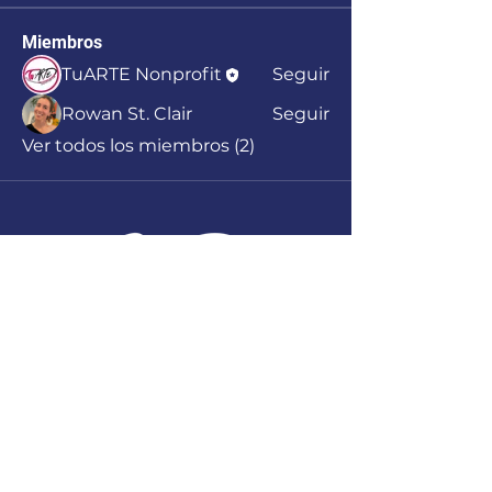
Miembros
TuARTE Nonprofit
Seguir
Rowan St. Clair
Seguir
Ver todos los miembros (2)
(939) 303 - 2853
info@tuartepr.org
KM 12.4, PR-833,
Guaynabo, PR, 00971