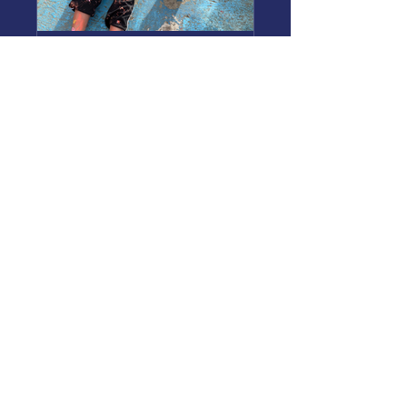
Art Club
Público
•
2 miembros
Compartir
Únete